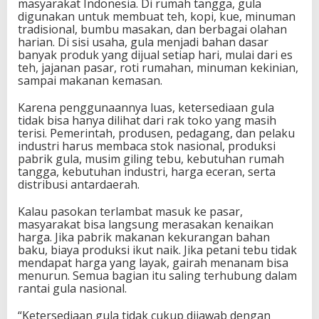
masyarakat Indonesia. Di rumah tangga, gula
a
digunakan untuk membuat teh, kopi, kue, minuman
n
tradisional, bumbu masakan, dan berbagai olahan
g
harian. Di sisi usaha, gula menjadi bahan dasar
a
banyak produk yang dijual setiap hari, mulai dari es
n
teh, jajanan pasar, roti rumahan, minuman kekinian,
P
sampai makanan kemasan.
r
o
Karena penggunaannya luas, ketersediaan gula
d
tidak bisa hanya dilihat dari rak toko yang masih
u
terisi. Pemerintah, produsen, pedagang, dan pelaku
k
industri harus membaca stok nasional, produksi
s
pabrik gula, musim giling tebu, kebutuhan rumah
i
tangga, kebutuhan industri, harga eceran, serta
M
distribusi antardaerah.
a
s
Kalau pasokan terlambat masuk ke pasar,
i
masyarakat bisa langsung merasakan kenaikan
h
harga. Jika pabrik makanan kekurangan bahan
B
baku, biaya produksi ikut naik. Jika petani tebu tidak
e
mendapat harga yang layak, gairah menanam bisa
s
menurun. Semua bagian itu saling terhubung dalam
a
rantai gula nasional.
r
“Ketersediaan gula tidak cukup dijawab dengan