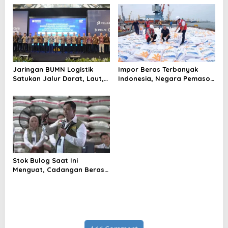
t
i
o
n
Jaringan BUMN Logistik
Impor Beras Terbanyak
Satukan Jalur Darat, Laut,
Indonesia, Negara Pemasok
dan Distribusi Nasional
dan Alasan Angkanya Bisa
Melonjak
Stok Bulog Saat Ini
Menguat, Cadangan Beras
Nasional Jadi Sorotan
Publik