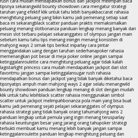
rush cara mudah mendapatkan bonus dan jackpot melimpah baca
tipsnya sekarang
wild bounty showdown cara mengatur strategi
taruhan yang efektif klik untuk tahu lebih banyak
baccarat rahasia
menghitung peluang yang bikin kamu jadi pemenang setiap saat
baca ini sekarang
black scatter panduan praktis memaksimalkan
peluang menang slot
bonanza panduan lengkap menang banyak dari
mesin slot terbaru pelajari sekarang
gates of olympus jangan main
sebelum kamu tahu tips menang ini
ingin menang konsisten di
mahjong ways 2 simak tips berikut ini
parlay cara pintar
menggandakan uang dengan taruhan sederhana
poker rahasia
memenangkan pot besar di meja poker online jangan sampai
ketinggalan
roulette cara menghitung peluang agar tidak kalah
lagi
starlight princess cara mudah mendapatkan jackpot dari slot
favoritmu jangan sampai ketinggalan
sugar rush rahasia
mendapatkan bonus dan jackpot yang tidak banyak diketahui baca
tipsnya
tips ampuh main mahjong ways 2 agar selalu menang
wild
bounty showdown panduan lengkap menang di slot dengan mudah
klik untuk tahu lebih
black scatter rahasia menggunakan simbol
scatter untuk jackpot melimpah
bonanza pola main yang bisa buat
kamu jadi pemenang sejati pelajari sekarang
gates of olympus
rahasia strategi yang tidak banyak orang tahu
mahjong wins 2
panduan lengkap untuk pemula yang ingin menang terus
parlay
rahasia keuntungan besar yang jarang orang tahu
poker strategi
terbukti membuat kamu menang lebih banyak jangan sampai
ketinggalan
roulette panduan lengkap menghitung peluang dan