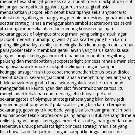
menang besar
starlight princess cara mudah meraih jackpot dari slot
ini jangan sampai ketinggalan
sugar rush strategi rahasia
mendapatkan jackpot lebih cepat baca tipsnya sekarang
baccarat
rahasia menghitung peluang yang pemain profesional gunakan
black
scatter strategi rahasia menggunakan simbol scatter
bonanza teknik
jitu menghindari kekalahan dan menang konsisten pelajari
sekarang
gates of olympus strategi main yang paling ampuh agar
jackpot menantimu
mahjong wins 2 pola scatter yang bikin kamu
paling diingat
parlay teknik jitu meningkatkan keuntungan dari taruhan
parlay
poker teknik membaca gerak lawan yang harus kamu kuasai
jangan sampai ketinggalan
roulette panduan mudah menghitung
peluang dan mendapatkan jackpot
starlight princess rahasia main slot
yang bisa bawa kamu ke jackpot melimpah jangan sampai
ketinggalan
sugar rush tips cepat mendapatkan bonus besar di slot
favorit baca ini sekarang
baccarat rahasia menghitung peluang yang
tidak banyak orang tahu baca sekarang
black scatter trik mudah
menggandakan keuntungan dari slot favoritmu
bonanza tips jitu
menghindari kekalahan dan menang lebih banyak pelajari
sekarang
gates of olympus strategi rahasia yang bikin kamu jadi
pemenang
mahjong wins 2 pola scatter yang bisa kamu terapkan
sekarang juga
parlay trik berbeda yang bisa bikin uangmu melimpah
tiap hari
poker teknik profesional paling ampuh untuk menang di meja
online jangan sampai ketinggalan
roulette strategi paling mudah dan
terpercaya untuk pemula
starlight princess strategi main slot yang
bisa bawa kamu ke jackpot jangan sampai ketinggalan
baccarat