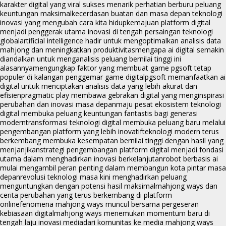
karakter digital yang viral sukses menarik perhatian berburu peluang
keuntungan maksimal
kecerdasan buatan dan masa depan teknologi
inovasi yang mengubah cara kita hidup
kemajuan platform digital
menjadi penggerak utama inovasi di tengah persaingan teknologi
global
artificial intelligence hadir untuk mengoptimalkan analisis data
mahjong dan meningkatkan produktivitas
mengapa ai digital semakin
diandalkan untuk menganalisis peluang bernilai tinggi ini
alasannya
mengungkap faktor yang membuat game pgsoft tetap
populer di kalangan penggemar game digital
pgsoft memanfaatkan ai
digital untuk menciptakan analisis data yang lebih akurat dan
efisien
pragmatic play membawa gebrakan digital yang menginspirasi
perubahan dan inovasi masa depan
maju pesat ekosistem teknologi
digital membuka peluang keuntungan fantastis bagi generasi
modern
transformasi teknologi digital membuka peluang baru melalui
pengembangan platform yang lebih inovatif
teknologi modern terus
berkembang membuka kesempatan bernilai tinggi dengan hasil yang
menjanjikan
strategi pengembangan platform digital menjadi fondasi
utama dalam menghadirkan inovasi berkelanjutan
robot berbasis ai
mulai mengambil peran penting dalam membangun kota pintar masa
depan
revolusi teknologi masa kini menghadirkan peluang
menguntungkan dengan potensi hasil maksimal
mahjong ways dan
cerita perubahan yang terus berkembang di platform
online
fenomena mahjong ways muncul bersama pergeseran
kebiasaan digital
mahjong ways menemukan momentum baru di
tengah laju inovasi media
dari komunitas ke media mahjong ways