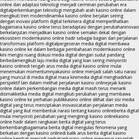
online dan adaptasi teknologi menjadi cerminan perubahan era
digital
perkembangan teknologi mengubah arah kasino online dalam
mengikuti tren modern
dinamika kasino online berjalan seiring
dengan inovasi platform digital terkini
era digital memperlihatkan
bagaimana kasino online terus beradaptasi dengan perubahan
inovasi
berkelanjutan menjadikan kasino online semakin dekat dengan
ekosistem modern
kasino online hadir sebagai bagian dari perjalanan
transformasi platform digital
pergeseran media digital membawa
kasino online ke dalam berbagai pembahasan modern
kasino online
kini mengisi ruang diskusi media digital dengan sudut pandang
berbeda
mengikuti laju media digital yang kian sering menyoroti
kasino online
di tengah arus media digital kasino online mulai
menemukan momentumnya
kasino online menjadi salah satu narasi
yang muncul di media digital masa kini
media digital menghadirkan
perspektif lain dalam melihat perjalanan kasino online
jejak kasino
online dalam perkembangan media digital masih terus menarik
disimak
ketika media digital mengikuti perubahan yang membawa
kasino online ke perhatian publik
kasino online dilihat dari sisi media
digital yang terus menciptakan inovasi
catatan perjalanan media
digital yang ikut membentuk narasi tentang kasino online
berita digital
mulai menyoroti perubahan yang mengiringi kasino online
kasino
online hadir dalam rangkaian berita digital yang terus
berkembang
bagaimana berita digital mengulas fenomena yang
berkaitan dengan kasino online
di balik arus berita digital kasino
online kembali menjadi perhatian
kasino online mewarnai sejumlah