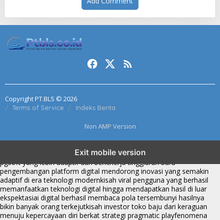
Add Comment
Copyright PT.BLS © 2026
Terms of Service
Indeks Berita
Non AMP Version
transformasi digital pragmatic play menjadi inspirasi baru dalam
Exit mobile version
menghadirkan inovasi berkualitas
ai digital menjadi kunci analisis data
pgsoft yang lebih adaptif dan berkinerja tinggi
arah baru
pengembangan platform digital mendorong inovasi yang semakin
adaptif di era teknologi modern
kisah viral pengguna yang berhasil
memanfaatkan teknologi digital hingga mendapatkan hasil di luar
ekspektasi
ai digital berhasil membaca pola tersembunyi hasilnya
bikin banyak orang terkejut
kisah investor toko baju dari keraguan
menuju kepercayaan diri berkat strategi pragmatic play
fenomena