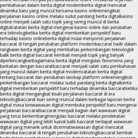
pembahasan dalam berita digital modern
berita digital mencatat
dinamika baru yang muncul bersama kasino online
mengikuti
perjalanan kasino online melalui sudut pandang berita digital
kasino
online menjadi salah satu topik yang sering muncul di berita
digital
catatan berita digital mengenai kasino online dan perubahan
era teknologi
ketika berita digital memberikan perspektif baru
terhadap kasino online
berita digital mulai menyoroti perjalanan
baccarat di tengah perubahan platform modern
baccarat hadir dalam
rangkaian berita digital yang membahas perkembangan teknologi
di
balik berita digital baccarat kembali menjadi topik yang banyak
diperbincangkan
bagaimana berita digital mengulas fenomena yang
berkaitan dengan baccarat
baccarat menjadi salah satu pembahasan
yang muncul dalam berita digital modern
catatan berita digital
tentang baccarat dan perubahan lanskap platform online
mengikuti
perkembangan baccarat melalui sudut pandang berita digital
berita
digital memberikan perspektif baru terhadap dinamika baccarat
ketika
berita digital mengangkat kisah perjalanan baccarat di era
teknologi
baccarat kian sering muncul dalam berbagai laporan berita
digital masa kini
wawasan digital membuka perspektif baru mengenai
perjalanan baccarat
baccarat menjadi bagian dari wawasan digital
yang terus berkembang
mengulas baccarat melalui pendekatan
wawasan digital yang lebih luas
di balik baccarat terdapat wawasan
digital yang menarik untuk dicermati
wawasan digital mencatat
dinamika baccarat di tengah perubahan teknologi
baccarat kembali