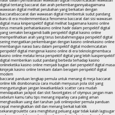
hadir dalam pembahasan wawasan digital modern
catatan wawasan
digital tentang baccarat dan arah perkembangannya
bagaimana
wawasan digital melihat perubahan yang berkaitan dengan
baccarat
baccarat dan wawasan digital membentuk sudut pandang
baru di era modern
membaca fenomena baccarat dari sisi wawasan
digital masa kini
perspektif digital melihat bagaimana kasino online
terus menarik perhatian
kasino online hadir dalam perspektif digital
yang semakin beragam
di balik perspektif digital kasino online
memperlihatkan arah yang terus berubah
mengapa perspektif digital
sering mengaitkan perkembangan dengan kasino online
kasino online
membangun narasi baru dalam perspektif digital modern
catatan
perspektif digital mengenai kasino online di era teknologi
membaca
kasino online melalui lensa perspektif digital yang lebih luas
perspektif
digital memberikan sudut pandang berbeda terhadap kasino
online
ketika kasino online menjadi bagian dari perspektif digital masa
kini
jejak kasino online terekam dalam beragam perspektif digital
modern
baccarat panduan lengkap pemula untuk menang di meja baccarat
online klik disini
bonanza cara mudah menyusun pola slot yang
menguntungkan jangan lewatkan
black scatter cara mudah
mendapatkan jackpot dari slot favorit
gates of olympus jangan main
sebelum kamu tahu tips menang ini
parlay cara paling aman
menghasilkan uang dari taruhan judi online
poker pemula panduan
cepat meningkatkan skill dan menang berkali kali klik
sekarang
roulette cara menghitung peluang agar tidak kalah lagi
sugar