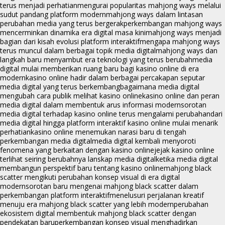
terus menjadi perhatian
mengurai popularitas mahjong ways melalui
sudut pandang platform modern
mahjong ways dalam lintasan
perubahan media yang terus bergerak
perkembangan mahjong ways
mencerminkan dinamika era digital masa kini
mahjong ways menjadi
bagian dari kisah evolusi platform interaktif
mengapa mahjong ways
terus muncul dalam berbagai topik media digital
mahjong ways dan
langkah baru menyambut era teknologi yang terus berubah
media
digital mulai memberikan ruang baru bagi kasino online di era
modern
kasino online hadir dalam berbagai percakapan seputar
media digital yang terus berkembang
bagaimana media digital
mengubah cara publik melihat kasino online
kasino online dan peran
media digital dalam membentuk arus informasi modern
sorotan
media digital terhadap kasino online terus mengalami perubahan
dari
media digital hingga platform interaktif kasino online mulai menarik
perhatian
kasino online menemukan narasi baru di tengah
perkembangan media digital
media digital kembali menyoroti
fenomena yang berkaitan dengan kasino online
jejak kasino online
terlihat seiring berubahnya lanskap media digital
ketika media digital
membangun perspektif baru tentang kasino online
mahjong black
scatter mengikuti perubahan konsep visual di era digital
modern
sorotan baru mengenai mahjong black scatter dalam
perkembangan platform interaktif
menelusuri perjalanan kreatif
menuju era mahjong black scatter yang lebih modern
perubahan
ekosistem digital membentuk mahjong black scatter dengan
pendekatan baru
perkembangan konsep visual menghadirkan