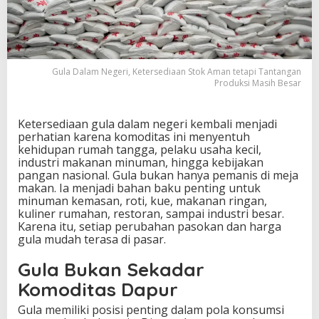
s
e
d
i
a
Gula Dalam Negeri, Ketersediaan Stok Aman tetapi Tantangan
a
Produksi Masih Besar
n
S
t
Ketersediaan gula dalam negeri kembali menjadi
o
perhatian karena komoditas ini menyentuh
k
kehidupan rumah tangga, pelaku usaha kecil,
A
industri makanan minuman, hingga kebijakan
m
pangan nasional. Gula bukan hanya pemanis di meja
a
makan. Ia menjadi bahan baku penting untuk
n
minuman kemasan, roti, kue, makanan ringan,
t
kuliner rumahan, restoran, sampai industri besar.
e
Karena itu, setiap perubahan pasokan dan harga
t
gula mudah terasa di pasar.
a
p
Gula Bukan Sekadar
i
T
Komoditas Dapur
a
n
Gula memiliki posisi penting dalam pola konsumsi
t