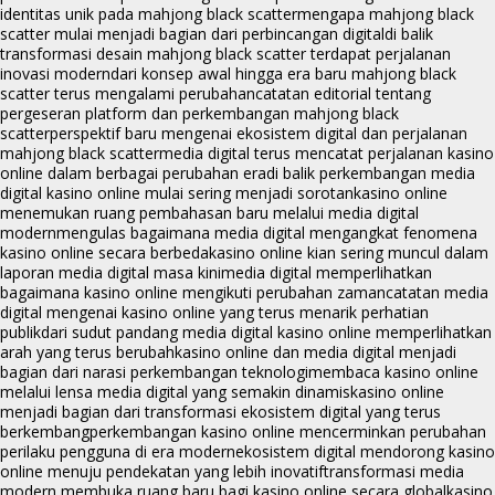
identitas unik pada mahjong black scatter
mengapa mahjong black
scatter mulai menjadi bagian dari perbincangan digital
di balik
transformasi desain mahjong black scatter terdapat perjalanan
inovasi modern
dari konsep awal hingga era baru mahjong black
scatter terus mengalami perubahan
catatan editorial tentang
pergeseran platform dan perkembangan mahjong black
scatter
perspektif baru mengenai ekosistem digital dan perjalanan
mahjong black scatter
media digital terus mencatat perjalanan kasino
online dalam berbagai perubahan era
di balik perkembangan media
digital kasino online mulai sering menjadi sorotan
kasino online
menemukan ruang pembahasan baru melalui media digital
modern
mengulas bagaimana media digital mengangkat fenomena
kasino online secara berbeda
kasino online kian sering muncul dalam
laporan media digital masa kini
media digital memperlihatkan
bagaimana kasino online mengikuti perubahan zaman
catatan media
digital mengenai kasino online yang terus menarik perhatian
publik
dari sudut pandang media digital kasino online memperlihatkan
arah yang terus berubah
kasino online dan media digital menjadi
bagian dari narasi perkembangan teknologi
membaca kasino online
melalui lensa media digital yang semakin dinamis
kasino online
menjadi bagian dari transformasi ekosistem digital yang terus
berkembang
perkembangan kasino online mencerminkan perubahan
perilaku pengguna di era modern
ekosistem digital mendorong kasino
online menuju pendekatan yang lebih inovatif
transformasi media
modern membuka ruang baru bagi kasino online secara global
kasino