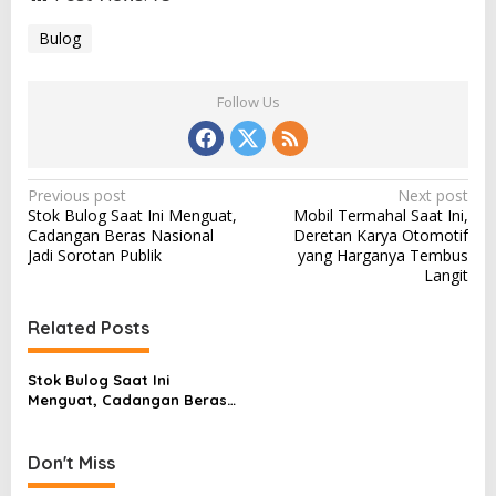
Bulog
Follow Us
P
Previous post
Next post
Stok Bulog Saat Ini Menguat,
Mobil Termahal Saat Ini,
o
Cadangan Beras Nasional
Deretan Karya Otomotif
s
Jadi Sorotan Publik
yang Harganya Tembus
Langit
t
n
Related Posts
a
v
Stok Bulog Saat Ini
Menguat, Cadangan Beras
i
Nasional Jadi Sorotan
g
Publik
Don't Miss
a