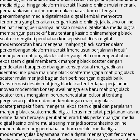
media digital hingga platform interaktif kasino online mulai menarik
perhatian
kasino online menemukan narasi baru di tengah
perkembangan media digital
media digital kembali menyoroti
fenomena yang berkaitan dengan kasino online
jejak kasino online
terlihat seiring berubahnya lanskap media digital
ketika media digital
membangun perspektif baru tentang kasino online
mahjong black
scatter mengikuti perubahan konsep visual di era digital
modern
sorotan baru mengenai mahjong black scatter dalam
perkembangan platform interaktif
menelusuri perjalanan kreatif
menuju era mahjong black scatter yang lebih modern
perubahan
ekosistem digital membentuk mahjong black scatter dengan
pendekatan baru
perkembangan konsep visual menghadirkan
identitas unik pada mahjong black scatter
mengapa mahjong black
scatter mulai menjadi bagian dari perbincangan digital
di balik
transformasi desain mahjong black scatter terdapat perjalanan
inovasi modern
dari konsep awal hingga era baru mahjong black
scatter terus mengalami perubahan
catatan editorial tentang
pergeseran platform dan perkembangan mahjong black
scatter
perspektif baru mengenai ekosistem digital dan perjalanan
mahjong black scatter
media digital terus mencatat perjalanan kasino
online dalam berbagai perubahan era
di balik perkembangan media
digital kasino online mulai sering menjadi sorotan
kasino online
menemukan ruang pembahasan baru melalui media digital
modern
mengulas bagaimana media digital mengangkat fenomena
kasino online secara berbeda
kasino online kian sering muncul dalam