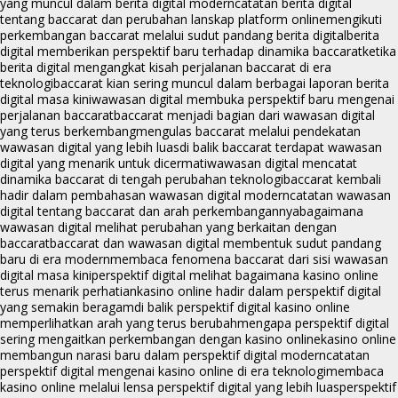
yang muncul dalam berita digital modern
catatan berita digital
tentang baccarat dan perubahan lanskap platform online
mengikuti
perkembangan baccarat melalui sudut pandang berita digital
berita
digital memberikan perspektif baru terhadap dinamika baccarat
ketika
berita digital mengangkat kisah perjalanan baccarat di era
teknologi
baccarat kian sering muncul dalam berbagai laporan berita
digital masa kini
wawasan digital membuka perspektif baru mengenai
perjalanan baccarat
baccarat menjadi bagian dari wawasan digital
yang terus berkembang
mengulas baccarat melalui pendekatan
wawasan digital yang lebih luas
di balik baccarat terdapat wawasan
digital yang menarik untuk dicermati
wawasan digital mencatat
dinamika baccarat di tengah perubahan teknologi
baccarat kembali
hadir dalam pembahasan wawasan digital modern
catatan wawasan
digital tentang baccarat dan arah perkembangannya
bagaimana
wawasan digital melihat perubahan yang berkaitan dengan
baccarat
baccarat dan wawasan digital membentuk sudut pandang
baru di era modern
membaca fenomena baccarat dari sisi wawasan
digital masa kini
perspektif digital melihat bagaimana kasino online
terus menarik perhatian
kasino online hadir dalam perspektif digital
yang semakin beragam
di balik perspektif digital kasino online
memperlihatkan arah yang terus berubah
mengapa perspektif digital
sering mengaitkan perkembangan dengan kasino online
kasino online
membangun narasi baru dalam perspektif digital modern
catatan
perspektif digital mengenai kasino online di era teknologi
membaca
kasino online melalui lensa perspektif digital yang lebih luas
perspektif