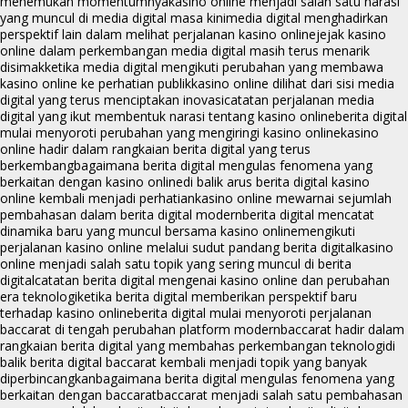
menemukan momentumnya
kasino online menjadi salah satu narasi
yang muncul di media digital masa kini
media digital menghadirkan
perspektif lain dalam melihat perjalanan kasino online
jejak kasino
online dalam perkembangan media digital masih terus menarik
disimak
ketika media digital mengikuti perubahan yang membawa
kasino online ke perhatian publik
kasino online dilihat dari sisi media
digital yang terus menciptakan inovasi
catatan perjalanan media
digital yang ikut membentuk narasi tentang kasino online
berita digital
mulai menyoroti perubahan yang mengiringi kasino online
kasino
online hadir dalam rangkaian berita digital yang terus
berkembang
bagaimana berita digital mengulas fenomena yang
berkaitan dengan kasino online
di balik arus berita digital kasino
online kembali menjadi perhatian
kasino online mewarnai sejumlah
pembahasan dalam berita digital modern
berita digital mencatat
dinamika baru yang muncul bersama kasino online
mengikuti
perjalanan kasino online melalui sudut pandang berita digital
kasino
online menjadi salah satu topik yang sering muncul di berita
digital
catatan berita digital mengenai kasino online dan perubahan
era teknologi
ketika berita digital memberikan perspektif baru
terhadap kasino online
berita digital mulai menyoroti perjalanan
baccarat di tengah perubahan platform modern
baccarat hadir dalam
rangkaian berita digital yang membahas perkembangan teknologi
di
balik berita digital baccarat kembali menjadi topik yang banyak
diperbincangkan
bagaimana berita digital mengulas fenomena yang
berkaitan dengan baccarat
baccarat menjadi salah satu pembahasan