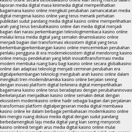
laporan media digital masa kini
media digital memperlihatkan
bagaimana kasino online mengikuti perubahan zaman
catatan media
digital mengenai kasino online yang terus menarik perhatian
publik
dari sudut pandang media digital kasino online memperlihatkan
arah yang terus berubah
kasino online dan media digital menjadi
bagian dari narasi perkembangan teknologi
membaca kasino online
melalui lensa media digital yang semakin dinamis
kasino online
menjadi bagian dari transformasi ekosistem digital yang terus
berkembang
perkembangan kasino online mencerminkan perubahan
perilaku pengguna di era modern
ekosistem digital mendorong kasino
online menuju pendekatan yang lebih inovatif
transformasi media
modern membuka ruang baru bagi kasino online secara global
kasino
online dan adaptasi teknologi menjadi cerminan perubahan era
digital
perkembangan teknologi mengubah arah kasino online dalam
mengikuti tren modern
dinamika kasino online berjalan seiring
dengan inovasi platform digital terkini
era digital memperlihatkan
bagaimana kasino online terus beradaptasi dengan perubahan
inovasi
berkelanjutan menjadikan kasino online semakin dekat dengan
ekosistem modern
kasino online hadir sebagai bagian dari perjalanan
transformasi platform digital
pergeseran media digital membawa
kasino online ke dalam berbagai pembahasan modern
kasino online
kini mengisi ruang diskusi media digital dengan sudut pandang
berbeda
mengikuti laju media digital yang kian sering menyoroti
kasino online
di tengah arus media digital kasino online mulai