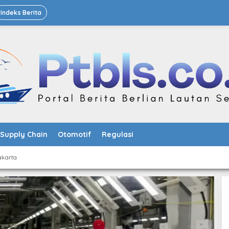
Indeks Berita
Supply Chain
Otomotif
Regulasi
akarta