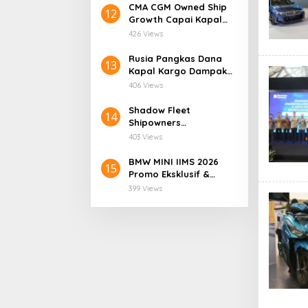
CMA CGM Owned Ship
12
Growth Capai Kapal
ke-400
426 Views
Rusia Pangkas Dana
13
Kapal Kargo Dampak
Sanksi Bikin Industri
406 Views
Goyang
Shadow Fleet
14
Shipowners
Diultimatum Eropa,
403 Views
Kapal Terancam Disita
BMW MINI IIMS 2026
15
Promo Eksklusif &
Diskon Gila-Gilaan!
399 Views