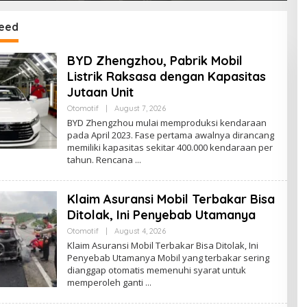
eed
BYD Zhengzhou, Pabrik Mobil
Listrik Raksasa dengan Kapasitas
Jutaan Unit
By
Otomotif
|
August 7, 2026
Ezblognetwork@gmail.com
BYD Zhengzhou mulai memproduksi kendaraan
pada April 2023. Fase pertama awalnya dirancang
memiliki kapasitas sekitar 400.000 kendaraan per
tahun. Rencana
Klaim Asuransi Mobil Terbakar Bisa
Ditolak, Ini Penyebab Utamanya
By
Otomotif
|
August 4, 2026
Ezblognetwork@gmail.com
Klaim Asuransi Mobil Terbakar Bisa Ditolak, Ini
Penyebab Utamanya Mobil yang terbakar sering
dianggap otomatis memenuhi syarat untuk
memperoleh ganti