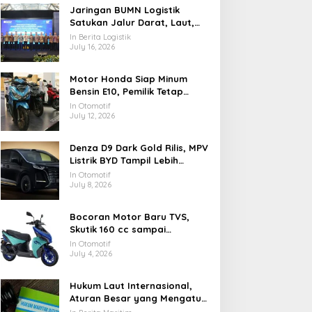
Unit
Jaringan BUMN Logistik
Satukan Jalur Darat, Laut,
dan Distribusi Nasional
In Berita Logistik
July 16, 2026
Motor Honda Siap Minum
Bensin E10, Pemilik Tetap
Wajib Cek Buku Manual
In Otomotif
July 12, 2026
Denza D9 Dark Gold Rilis, MPV
Listrik BYD Tampil Lebih
Elegan
In Otomotif
July 8, 2026
Bocoran Motor Baru TVS,
Skutik 160 cc sampai
Adventure Masuk Radar
In Otomotif
July 4, 2026
Hukum Laut Internasional,
Aturan Besar yang Mengatur
Samudra di Dunia