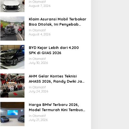
Kapasitas Jutaan Unit
In Otomotif
August 7, 2026
Klaim Asuransi Mobil Terbakar
Bisa Ditolak, Ini Penyebab
Utamanya
In Otomotif
August 4, 2026
BYD Kejar Lebih dari 4.200
Otomotif
SPK di GIIAS 2026
BYD Kejar Lebih dari 4.200 SPK 
In Otomotif
July 30, 2026
ly 30, 2026
AHM Gelar Kontes Teknisi
AHASS 2026, Randy Dwiki Jadi
Juara Nasional
In Otomotif
July 24, 2026
Harga BMW Terbaru 2026,
Model Termurah Kini Tembus
Rp1 Miliar
arga BMW Terbaru 2026,
BYD Zhengzhou, Pabrik
In Otomotif
July 21, 2026
odel Termurah Kini
Mobil Listrik Raksasa
embus Rp1 Miliar
dengan Kapasitas Jutaan