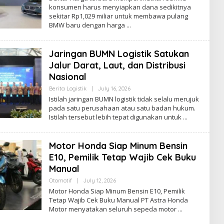
konsumen harus menyiapkan dana sedikitnya
sekitar Rp1,029 miliar untuk membawa pulang
BMW baru dengan harga
Jaringan BUMN Logistik Satukan
Jalur Darat, Laut, dan Distribusi
Nasional
By
Berita Logistik
|
July 16, 2026
Ezblognetwork@gmail.com
Istilah jaringan BUMN logistik tidak selalu merujuk
pada satu perusahaan atau satu badan hukum.
Istilah tersebut lebih tepat digunakan untuk
Motor Honda Siap Minum Bensin
E10, Pemilik Tetap Wajib Cek Buku
Manual
By
Otomotif
|
July 12, 2026
Ezblognetwork@gmail.com
Motor Honda Siap Minum Bensin E10, Pemilik
Tetap Wajib Cek Buku Manual PT Astra Honda
Motor menyatakan seluruh sepeda motor