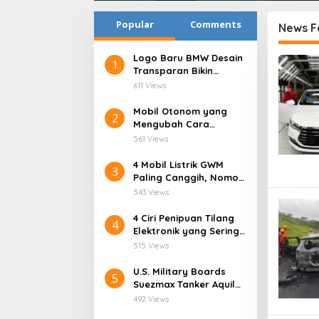
Popular
Comments
News F
Logo Baru BMW Desain
PTBLS
1
Transparan Bikin
Kaget!
611 Views
Mobil Otonom yang
2
Mengubah Cara
Manusia Berkendara
561 Views
4 Mobil Listrik GWM
3
Paling Canggih, Nomor
3 Bikin Kaget!
543 Views
4 Ciri Penipuan Tilang
4
Elektronik yang Sering
Menjebak
515 Views
U.S. Military Boards
5
Suezmax Tanker Aquila
II, Ada Apa di Laut
492 Views
Merah?