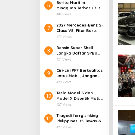
Berita Maritim
6
Mingguan Terbaru 7 Isu
Laut Paling Panas!
484 Views
2027 Mercedes-Benz S-
7
Class V8, Fitur Baru
Bikin Kaget!
477 Views
Bensin Super Shell
8
Langka Daftar SPBU
yang Masih Jual
451 Views
Ciri-ciri PPF Berkualitas
9
untuk Mobil, Jangan
Salah Pilih!
428 Views
Tesla Model S dan
10
Model X Disuntik Mati,
Era Baru Robot Dimulai
427 Views
Tragedi ferry sinking
11
Philippines, 15 Tewas &
28 Hilang
427 Views