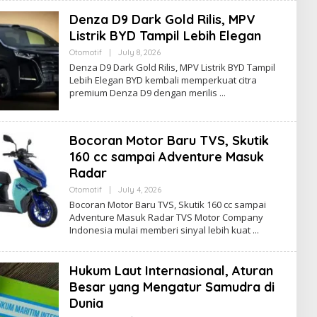
Denza D9 Dark Gold Rilis, MPV
Listrik BYD Tampil Lebih Elegan
By
Otomotif
|
July 8, 2026
Ezblognetwork@gmail.com
Denza D9 Dark Gold Rilis, MPV Listrik BYD Tampil
Lebih Elegan BYD kembali memperkuat citra
premium Denza D9 dengan merilis
Bocoran Motor Baru TVS, Skutik
160 cc sampai Adventure Masuk
Radar
By
Otomotif
|
July 4, 2026
Ezblognetwork@gmail.com
Bocoran Motor Baru TVS, Skutik 160 cc sampai
Adventure Masuk Radar TVS Motor Company
Indonesia mulai memberi sinyal lebih kuat
Hukum Laut Internasional, Aturan
Besar yang Mengatur Samudra di
Dunia