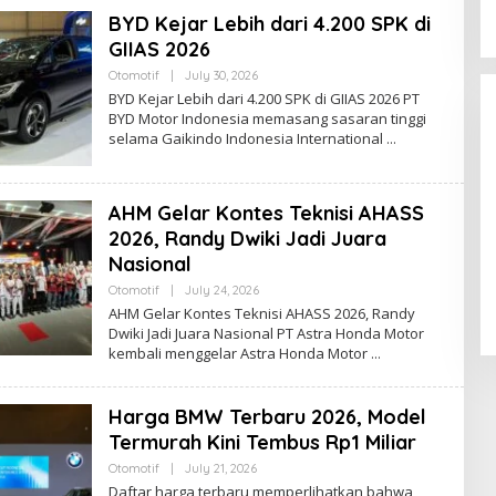
BYD Kejar Lebih dari 4.200 SPK di
GIIAS 2026
By
Otomotif
|
July 30, 2026
Ezblognetwork@gmail.com
BYD Kejar Lebih dari 4.200 SPK di GIIAS 2026 PT
BYD Motor Indonesia memasang sasaran tinggi
selama Gaikindo Indonesia International
AHM Gelar Kontes Teknisi AHASS
2026, Randy Dwiki Jadi Juara
BYD Zhengzhou, Pabrik Mobil
Nasional
Listrik Raksasa dengan Kapasitas
Jutaan Unit
By
Otomotif
|
July 24, 2026
In Otomotif
|
August 7, 2026
Ezblognetwork@gmail.com
AHM Gelar Kontes Teknisi AHASS 2026, Randy
Dwiki Jadi Juara Nasional PT Astra Honda Motor
kembali menggelar Astra Honda Motor
Harga BMW Terbaru 2026, Model
Termurah Kini Tembus Rp1 Miliar
By
Otomotif
|
July 21, 2026
Ezblognetwork@gmail.com
Daftar harga terbaru memperlihatkan bahwa