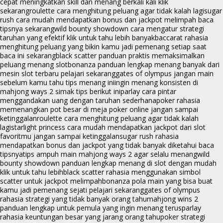
cepat meningkatkan skill dan menang berkali kali klik
sekarang
roulette cara menghitung peluang agar tidak kalah lagi
sugar
rush cara mudah mendapatkan bonus dan jackpot melimpah baca
tipsnya sekarang
wild bounty showdown cara mengatur strategi
taruhan yang efektif klik untuk tahu lebih banyak
baccarat rahasia
menghitung peluang yang bikin kamu jadi pemenang setiap saat
baca ini sekarang
black scatter panduan praktis memaksimalkan
peluang menang slot
bonanza panduan lengkap menang banyak dari
mesin slot terbaru pelajari sekarang
gates of olympus jangan main
sebelum kamu tahu tips menang ini
ingin menang konsisten di
mahjong ways 2 simak tips berikut ini
parlay cara pintar
menggandakan uang dengan taruhan sederhana
poker rahasia
memenangkan pot besar di meja poker online jangan sampai
ketinggalan
roulette cara menghitung peluang agar tidak kalah
lagi
starlight princess cara mudah mendapatkan jackpot dari slot
favoritmu jangan sampai ketinggalan
sugar rush rahasia
mendapatkan bonus dan jackpot yang tidak banyak diketahui baca
tipsnya
tips ampuh main mahjong ways 2 agar selalu menang
wild
bounty showdown panduan lengkap menang di slot dengan mudah
klik untuk tahu lebih
black scatter rahasia menggunakan simbol
scatter untuk jackpot melimpah
bonanza pola main yang bisa buat
kamu jadi pemenang sejati pelajari sekarang
gates of olympus
rahasia strategi yang tidak banyak orang tahu
mahjong wins 2
panduan lengkap untuk pemula yang ingin menang terus
parlay
rahasia keuntungan besar yang jarang orang tahu
poker strategi