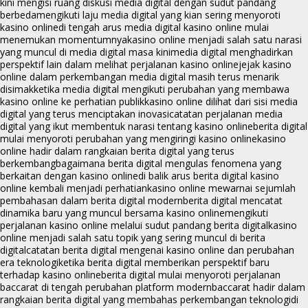
kini mengisi ruang diskusi media digital dengan sudut pandang
berbeda
mengikuti laju media digital yang kian sering menyoroti
kasino online
di tengah arus media digital kasino online mulai
menemukan momentumnya
kasino online menjadi salah satu narasi
yang muncul di media digital masa kini
media digital menghadirkan
perspektif lain dalam melihat perjalanan kasino online
jejak kasino
online dalam perkembangan media digital masih terus menarik
disimak
ketika media digital mengikuti perubahan yang membawa
kasino online ke perhatian publik
kasino online dilihat dari sisi media
digital yang terus menciptakan inovasi
catatan perjalanan media
digital yang ikut membentuk narasi tentang kasino online
berita digital
mulai menyoroti perubahan yang mengiringi kasino online
kasino
online hadir dalam rangkaian berita digital yang terus
berkembang
bagaimana berita digital mengulas fenomena yang
berkaitan dengan kasino online
di balik arus berita digital kasino
online kembali menjadi perhatian
kasino online mewarnai sejumlah
pembahasan dalam berita digital modern
berita digital mencatat
dinamika baru yang muncul bersama kasino online
mengikuti
perjalanan kasino online melalui sudut pandang berita digital
kasino
online menjadi salah satu topik yang sering muncul di berita
digital
catatan berita digital mengenai kasino online dan perubahan
era teknologi
ketika berita digital memberikan perspektif baru
terhadap kasino online
berita digital mulai menyoroti perjalanan
baccarat di tengah perubahan platform modern
baccarat hadir dalam
rangkaian berita digital yang membahas perkembangan teknologi
di