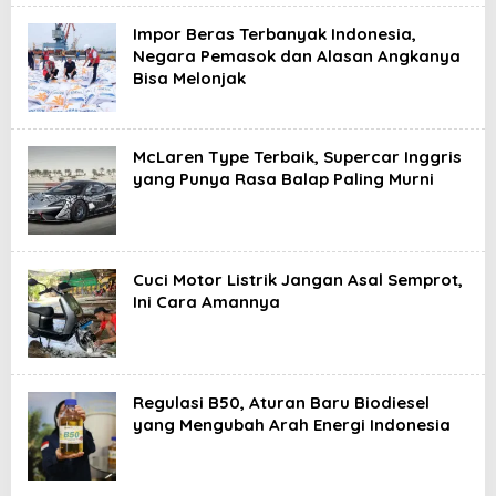
Impor Beras Terbanyak Indonesia,
Negara Pemasok dan Alasan Angkanya
Bisa Melonjak
McLaren Type Terbaik, Supercar Inggris
yang Punya Rasa Balap Paling Murni
Cuci Motor Listrik Jangan Asal Semprot,
Ini Cara Amannya
Regulasi B50, Aturan Baru Biodiesel
yang Mengubah Arah Energi Indonesia