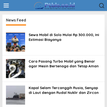
S
k
i
p
t
News Feed
o
c
P
o
T
Sewa Mobil di Solo Mulai Rp 300.000, Ini
n
B
Estimasi Biayanya
t
L
e
S
n
t
Cara Pasang Turbo Mobil yang Benar
agar Mesin Bertenaga dan Tetap Aman
Kapal Selam Tercanggih Rusia, Senyap
di Laut dengan Rudal Nuklir dan Zircon