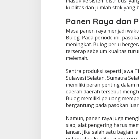
masuk ke sistem distribusi yan
kualitas dan jumlah stok yang b
Panen Raya dan P
Masa panen raya menjadi wakt
Bulog. Pada periode ini, pasok
meningkat. Bulog perlu berger
terserap sebelum kualitas turun
melemah.
Sentra produksi seperti Jawa T
Sulawesi Selatan, Sumatra Selat
memiliki peran penting dalam m
daerah daerah tersebut mengha
Bulog memiliki peluang memper
bergantung pada pasokan luar 
Namun, panen raya juga mengh
siap, alat pengering harus mem
lancar. Jika salah satu bagian
petani atau kualitas menurun 