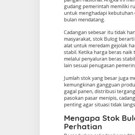
gudang pemerintah memiliki r
untuk menghadapi kebutuhan d
bulan mendatang.
Cadangan sebesar itu tidak han
masyarakat, stok Bulog berart
alat untuk meredam gejolak har
stabil. Ketika harga beras naik
melalui penyaluran beras stabi
lain sesuai penugasan pemerin
Jumlah stok yang besar juga 
kemungkinan gangguan produks
gagal panen, distribusi tergan
pasokan pasar menipis, cadang
penting agar situasi tidak lan
Mengapa Stok Bulo
Perhatian