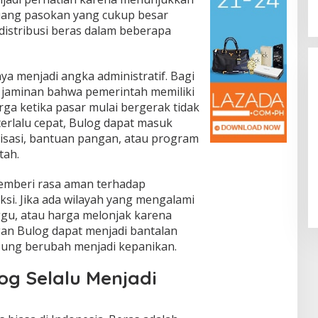
uang pasokan yang cukup besar
istribusi beras dalam beberapa
ya menjadi angka administratif. Bagi
i jaminan bahwa pemerintah memiliki
ga ketika pasar mulai bergerak tidak
 terlalu cepat, Bulog dapat masuk
lisasi, bantuan pangan, atau program
tah.
Klaim Asuransi Mobil Terbakar Bisa
Ditolak, Ini Penyebab Utamanya
memberi rasa aman terhadap
In Otomotif
|
August 4, 2026
i. Jika ada wilayah yang mengalami
ggu, atau harga melonjak karena
an Bulog dapat menjadi bantalan
gsung berubah menjadi kepanikan.
g Selalu Menjadi