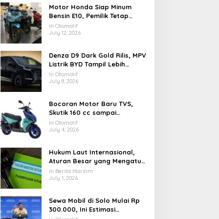
Motor Honda Siap Minum
Bensin E10, Pemilik Tetap
Wajib Cek Buku Manual
In Otomotif
July 12, 2026
Denza D9 Dark Gold Rilis, MPV
Listrik BYD Tampil Lebih
Elegan
In Otomotif
July 8, 2026
Bocoran Motor Baru TVS,
Skutik 160 cc sampai
Adventure Masuk Radar
In Otomotif
July 4, 2026
Hukum Laut Internasional,
Aturan Besar yang Mengatur
Samudra di Dunia
In Berita Maritim
July 1, 2026
Sewa Mobil di Solo Mulai Rp
300.000, Ini Estimasi
Biayanya