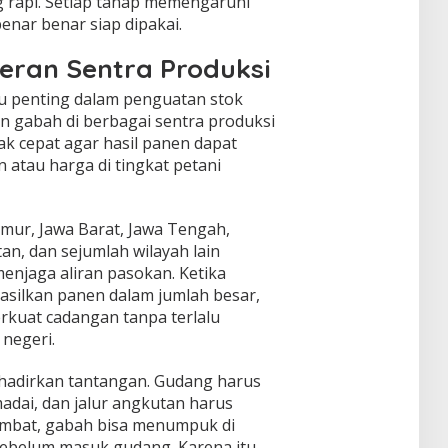
g rapi. Setiap tahap memengaruhi
enar benar siap dipakai.
eran Sentra Produksi
u penting dalam penguatan stok
an gabah di berbagai sentra produksi
ak cepat agar hasil panen dapat
 atau harga di tingkat petani
imur, Jawa Barat, Jawa Tengah,
an, dan sejumlah wilayah lain
enjaga aliran pasokan. Ketika
silkan panen dalam jumlah besar,
kuat cadangan tanpa terlalu
negeri.
adirkan tantangan. Gudang harus
adai, dan jalur angkutan harus
 lambat, gabah bisa menumpuk di
sebelum masuk gudang. Karena itu,