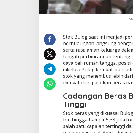
St
Stok Bulog saat ini menjadi pe
berhubungan langsung dengan
serta rasa aman keluarga dal
tengah perbincangan tentang 
daya beli rumah tangga, posis
dikelola Bulog kembali menjad
stok yang menembus lebih dari
menyatakan pasokan beras nas
Cadangan Beras B
Tinggi
Stok beras yang dikuasai Bulog 
ton hingga hampir 5,38 juta to
salah satu capaian tertinggi d
pangan nasional. Angka ini me