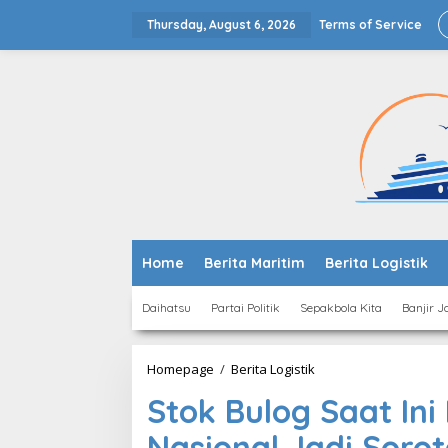
Skip
to
Thursday, August 6, 2026
Terms of Service
content
Home
Berita Maritim
Berita Logistik
Daihatsu
Partai Politik
Sepakbola Kita
Banjir J
Stok
Homepage
/
Berita Logistik
Bulog
Stok Bulog Saat In
Saat
Ini
Nasional Jadi Sorot
Menguat,