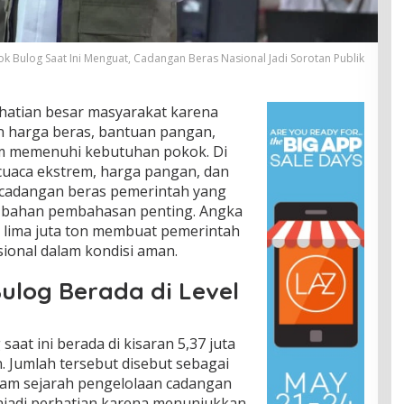
ok Bulog Saat Ini Menguat, Cadangan Beras Nasional Jadi Sorotan Publik
rhatian besar masyarakat karena
 harga beras, bantuan pangan,
am memenuhi kebutuhan pokok. Di
cuaca ekstrem, harga pangan, dan
i cadangan beras pemerintah yang
i bahan pembahasan penting. Angka
 lima juta ton membuat pemerintah
ional dalam kondisi aman.
ulog Berada di Level
saat ini berada di kisaran 5,37 juta
n. Jumlah tersebut disebut sebagai
alam sejarah pengelolaan cadangan
njadi perhatian karena menunjukkan