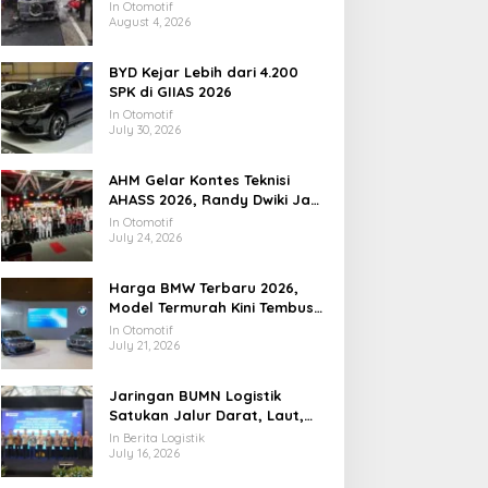
Utamanya
In Otomotif
August 4, 2026
BYD Kejar Lebih dari 4.200
SPK di GIIAS 2026
In Otomotif
July 30, 2026
AHM Gelar Kontes Teknisi
AHASS 2026, Randy Dwiki Jadi
Juara Nasional
In Otomotif
July 24, 2026
Harga BMW Terbaru 2026,
Model Termurah Kini Tembus
Rp1 Miliar
In Otomotif
July 21, 2026
Jaringan BUMN Logistik
Satukan Jalur Darat, Laut,
dan Distribusi Nasional
In Berita Logistik
July 16, 2026