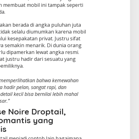
h membuat mobil ini tampak seperti
da.
rakan berada di angka puluhan juta
 tidak selalu diumumkan karena mobil
lui kesepakatan privat. Justru sifat
a semakin menarik. Di dunia orang
rlu dipamerkan lewat angka resmi.
at justru hadir dari sesuatu yang
emiliknya.
ail memperlihatkan bahwa kemewahan
 Ia hadir pelan, sangat rapi, dan
ail kecil bisa bernilai lebih mahal
sar.”
e Noire Droptail,
omantis yang
is
tail menjadi contoh lain bagaimana