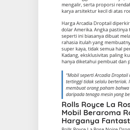
mengalir, serta proporsi renda
karya arsitektur kecil di atas ro
Harga Arcadia Droptail diperki
dolar Amerika. Angka pastinya
seperti ini biasanya dibuat mela
rahasia itulah yang membuatny
super kaya, tidak semua hal pe
Kadang, eksklusivitas paling ku
hanya diketahui pembuat dan p
“Mobil seperti Arcadia Dropt
tertinggi tidak selalu berteriak.
membuat orang paham bahwa det
daripada tenaga mesin yang be
Rolls Royce La Ros
Mobil Beraroma R
Harganya Fantast
Rolls Royce La Rose Noire Drop