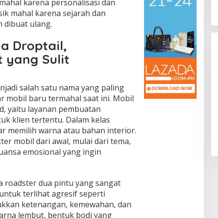
mahal karena personalisasi dan
sik mahal karena sejarah dan
 dibuat ulang.
a Droptail,
 yang Sulit
enjadi salah satu nama yang paling
r mobil baru termahal saat ini. Mobil
Klaim Asuransi Mobil Terbakar Bisa
ild, yaitu layanan pembuatan
Ditolak, Ini Penyebab Utamanya
k klien tertentu. Dalam kelas
dar memilih warna atau bahan interior.
In Otomotif
|
August 4, 2026
r mobil dari awal, mulai dari tema,
 nuansa emosional yang ingin
 roadster dua pintu yang sangat
untuk terlihat agresif seperti
jukkan ketenangan, kemewahan, dan
warna lembut, bentuk bodi yang