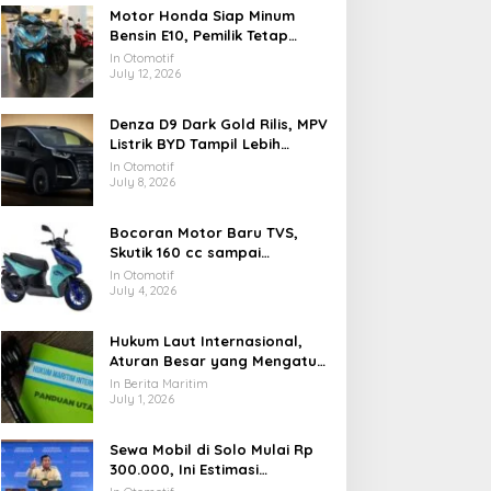
Motor Honda Siap Minum
Bensin E10, Pemilik Tetap
Wajib Cek Buku Manual
In Otomotif
July 12, 2026
Denza D9 Dark Gold Rilis, MPV
Listrik BYD Tampil Lebih
Elegan
In Otomotif
July 8, 2026
Bocoran Motor Baru TVS,
Skutik 160 cc sampai
Adventure Masuk Radar
In Otomotif
July 4, 2026
Hukum Laut Internasional,
Aturan Besar yang Mengatur
Samudra di Dunia
In Berita Maritim
July 1, 2026
Sewa Mobil di Solo Mulai Rp
300.000, Ini Estimasi
Biayanya