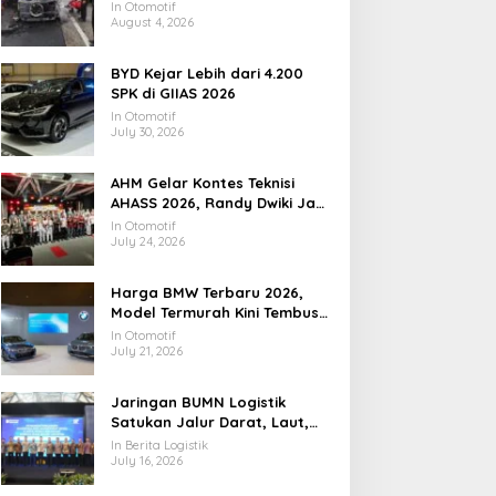
Utamanya
In Otomotif
August 4, 2026
BYD Kejar Lebih dari 4.200
SPK di GIIAS 2026
In Otomotif
July 30, 2026
AHM Gelar Kontes Teknisi
AHASS 2026, Randy Dwiki Jadi
Juara Nasional
In Otomotif
July 24, 2026
Harga BMW Terbaru 2026,
Model Termurah Kini Tembus
Rp1 Miliar
In Otomotif
July 21, 2026
Jaringan BUMN Logistik
Satukan Jalur Darat, Laut,
dan Distribusi Nasional
In Berita Logistik
July 16, 2026