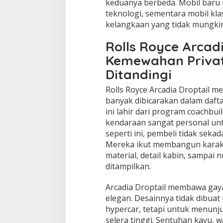
keduanya berbeda. Mobil baru 
teknologi, sementara mobil kla
kelangkaan yang tidak mungkin
Rolls Royce Arcadi
Kemewahan Privat
Ditandingi
Rolls Royce Arcadia Droptail m
banyak dibicarakan dalam dafta
ini lahir dari program coachbu
kendaraan sangat personal untu
seperti ini, pembeli tidak seka
Mereka ikut membangun karakte
material, detail kabin, sampai
ditampilkan.
Arcadia Droptail membawa gaya
elegan. Desainnya tidak dibuat 
hypercar, tetapi untuk menun
selera tinggi. Sentuhan kayu, 