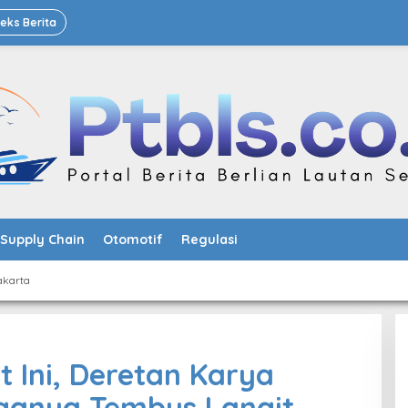
deks Berita
Supply Chain
Otomotif
Regulasi
akarta
 Ini, Deretan Karya
ganya Tembus Langit