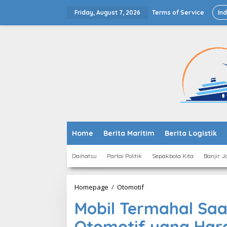
Skip
to
Friday, August 7, 2026
Terms of Service
In
content
Home
Berita Maritim
Berita Logistik
Daihatsu
Partai Politik
Sepakbola Kita
Banjir J
Mobil
Homepage
/
Otomotif
Termahal
Mobil Termahal Saat
Saat
Ini,
Otomotif yang Har
Deretan