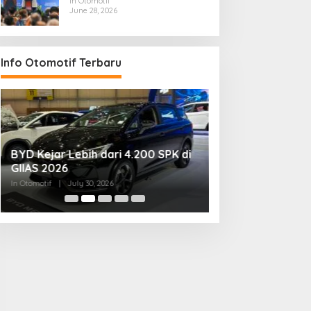
In Otomotif
June 28, 2026
Info Otomotif Terbaru
BYD Kejar Lebih dari 4.200 SPK di
AHM Gelar Konte
GIIAS 2026
2026, Randy Dwik
Nasional
In Otomotif
|
July 30, 2026
In Otomotif
|
July 24, 