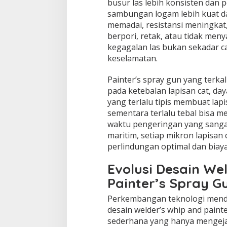
busur las lebih konsisten dan pe
sambungan logam lebih kuat dan
memadai, resistansi meningkat, 
berpori, retak, atau tidak meny
kegagalan las bukan sekadar ca
keselamatan.
Painter’s spray gun yang terk
pada ketebalan lapisan cat, day
yang terlalu tipis membuat lap
sementara terlalu tebal bisa 
waktu pengeringan yang sangat
maritim, setiap mikron lapisan 
perlindungan optimal dan biay
Evolusi Desain We
Painter’s Spray G
Perkembangan teknologi mend
desain welder’s whip and paint
sederhana yang hanya mengejar