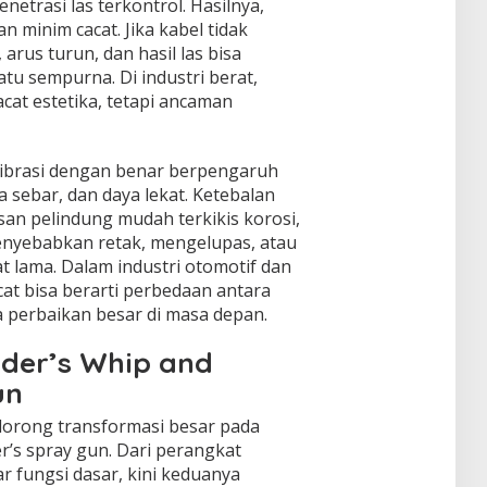
netrasi las terkontrol. Hasilnya,
 minim cacat. Jika kabel tidak
arus turun, dan hasil las bisa
atu sempurna. Di industri berat,
cat estetika, tetapi ancaman
alibrasi dengan benar berpengaruh
a sebar, dan daya lekat. Ketebalan
isan pelindung mudah terkikis korosi,
menyebabkan retak, mengelupas, atau
 lama. Dalam industri otomotif dan
cat bisa berarti perbedaan antara
a perbaikan besar di masa depan.
lder’s Whip and
un
orong transformasi besar pada
er’s spray gun. Dari perangkat
 fungsi dasar, kini keduanya