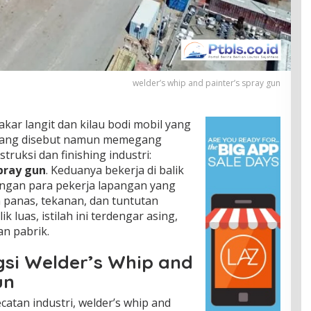
welder’s whip and painter’s spray gun
kar langit dan kilau bodi mobil yang
jarang disebut namun memegang
ruksi dan finishing industri:
spray gun
. Keduanya bekerja di balik
angan para pekerja lapangan yang
 panas, tekanan, dan tuntutan
k luas, istilah ini terdengar asing,
n pabrik.
gsi Welder’s Whip and
un
atan industri, welder’s whip and