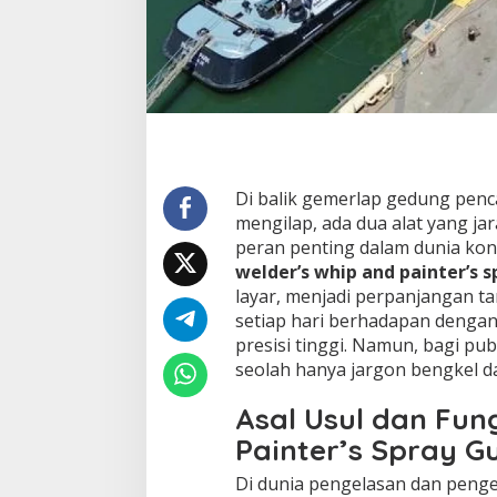
Di balik gemerlap gedung penca
mengilap, ada dua alat yang 
peran penting dalam dunia konst
welder’s whip and painter’s 
layar, menjadi perpanjangan t
setiap hari berhadapan dengan
presisi tinggi. Namun, bagi publi
seolah hanya jargon bengkel da
Asal Usul dan Fun
Painter’s Spray G
Di dunia pengelasan dan pengec