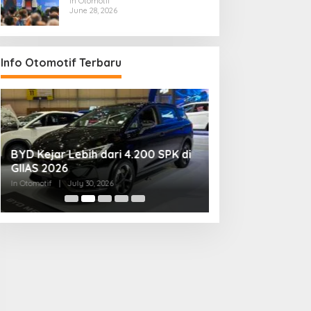
In Otomotif
June 28, 2026
Info Otomotif Terbaru
BYD Kejar Lebih dari 4.200 SPK di
AHM Gelar Konte
GIIAS 2026
2026, Randy Dwik
Nasional
In Otomotif
|
July 30, 2026
In Otomotif
|
July 24, 