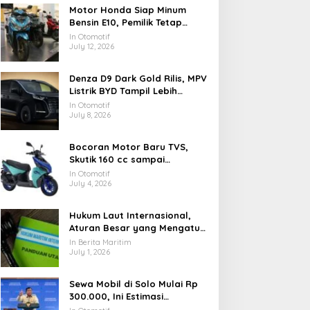
Motor Honda Siap Minum
Bensin E10, Pemilik Tetap
Wajib Cek Buku Manual
In Otomotif
July 12, 2026
Denza D9 Dark Gold Rilis, MPV
Listrik BYD Tampil Lebih
Elegan
In Otomotif
July 8, 2026
Bocoran Motor Baru TVS,
Skutik 160 cc sampai
Adventure Masuk Radar
In Otomotif
July 4, 2026
Hukum Laut Internasional,
Aturan Besar yang Mengatur
Samudra di Dunia
In Berita Maritim
July 1, 2026
Sewa Mobil di Solo Mulai Rp
300.000, Ini Estimasi
Biayanya