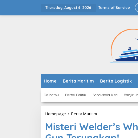
Skip
to
Thursday, August 6, 2026
Terms of Service
content
Home
Berita Maritim
Berita Logistik
Daihatsu
Partai Politik
Sepakbola Kita
Banjir J
Misteri
Homepage
/
Berita Maritim
Welder’s
Misteri Welder’s Wh
Whip
and
Gun Terungkap!
Painter’s