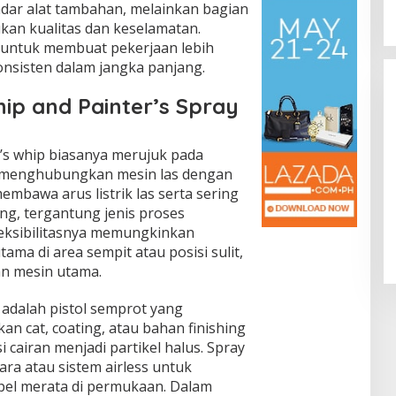
adar alat tambahan, melainkan bagian
kan kualitas dan keselamatan.
 untuk membuat pekerjaan lebih
konsisten dalam jangka panjang.
ip and Painter’s Spray
’s whip biasanya merujuk pada
ng menghubungkan mesin las dengan
membawa arus listrik las serta sering
Klaim Asuransi Mobil Terbakar Bisa
ng, tergantung jenis proses
Ditolak, Ini Penyebab Utamanya
eksibilitasnya memungkinkan
In Otomotif
|
August 4, 2026
tama di area sempit atau posisi sulit,
n mesin utama.
 adalah pistol semprot yang
n cat, coating, atau bahan finishing
 cairan menjadi partikel halus. Spray
a atau sistem airless untuk
el merata di permukaan. Dalam