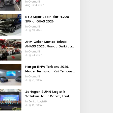
Utamanya
In Otomotif
August 4, 2026
BYD Kejar Lebih dari 4.200
SPK di GIIAS 2026
In Otomotif
July 30, 2026
AHM Gelar Kontes Teknisi
AHASS 2026, Randy Dwiki Jadi
Juara Nasional
In Otomotif
July 24, 2026
Harga BMW Terbaru 2026,
Model Termurah Kini Tembus
Rp1 Miliar
In Otomotif
July 21, 2026
Jaringan BUMN Logistik
Satukan Jalur Darat, Laut,
dan Distribusi Nasional
In Berita Logistik
July 16, 2026