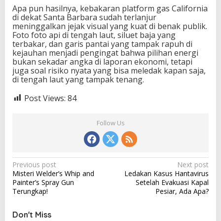
Apa pun hasilnya, kebakaran platform gas California
di dekat Santa Barbara sudah terlanjur
meninggalkan jejak visual yang kuat di benak publik.
Foto foto api di tengah laut, siluet baja yang
terbakar, dan garis pantai yang tampak rapuh di
kejauhan menjadi pengingat bahwa pilihan energi
bukan sekadar angka di laporan ekonomi, tetapi
juga soal risiko nyata yang bisa meledak kapan saja,
di tengah laut yang tampak tenang.
Post Views:
84
Follow Us
P
Previous post
Next post
Misteri Welder’s Whip and
Ledakan Kasus Hantavirus
o
Painter’s Spray Gun
Setelah Evakuasi Kapal
s
Terungkap!
Pesiar, Ada Apa?
t
Don't Miss