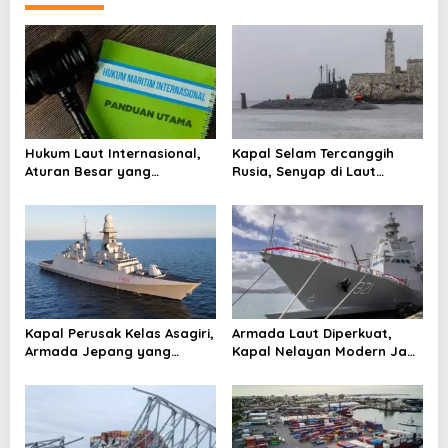
n
a
v
i
g
a
Hukum Laut Internasional,
Kapal Selam Tercanggih
t
Aturan Besar yang
Rusia, Senyap di Laut
Mengatur Samudra di Dunia
dengan Rudal Nuklir dan
i
Zircon
o
n
Kapal Perusak Kelas Asagiri,
Armada Laut Diperkuat,
Armada Jepang yang
Kapal Nelayan Modern Jadi
Dibangun untuk Berburu
Sorotan Nasional
Kapal Selam