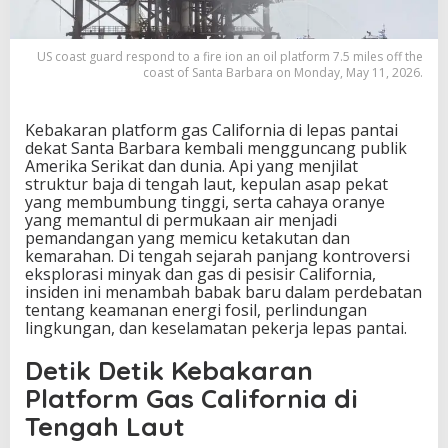
a
l
i
US coast guard respond to a fire ion an oil platform 7.5 miles off the
f
coast of Santa Barbara on Monday, May 11, 2026.
o
r
n
Kebakaran platform gas California di lepas pantai
i
dekat Santa Barbara kembali mengguncang publik
a
Amerika Serikat dan dunia. Api yang menjilat
D
struktur baja di tengah laut, kepulan asap pekat
e
yang membumbung tinggi, serta cahaya oranye
k
yang memantul di permukaan air menjadi
a
pemandangan yang memicu ketakutan dan
t
kemarahan. Di tengah sejarah panjang kontroversi
S
eksplorasi minyak dan gas di pesisir California,
a
insiden ini menambah babak baru dalam perdebatan
n
tentang keamanan energi fosil, perlindungan
t
lingkungan, dan keselamatan pekerja lepas pantai.
a
B
Detik Detik Kebakaran
a
Platform Gas California di
r
b
Tengah Laut
a
r