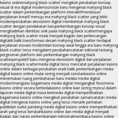
kasino online
mahjong black scatter mengikuti perubahan konsep
visual di era digital modern
sorotan baru mengenai mahjong black
scatter dalam perkembangan platform interaktif
menelusuri
perjalanan kreatif menuju era mahjong black scatter yang lebih
modern
perubahan ekosistem digital membentuk mahjong black
scatter dengan pendekatan baru
perkembangan konsep visual
menghadirkan identitas unik pada mahjong black scatter
mengapa
mahjong black scatter mulai menjadi bagian dari perbincangan
digital
di balik transformasi desain mahjong black scatter terdapat
perjalanan inovasi modern
dari konsep awal hingga era baru mahjong
black scatter terus mengalami perubahan
catatan editorial tentang
pergeseran platform dan perkembangan mahjong black
scatter
perspektif baru mengenai ekosistem digital dan perjalanan
mahjong black scatter
media digital terus mencatat perjalanan kasino
online dalam berbagai perubahan era
di balik perkembangan media
digital kasino online mulai sering menjadi sorotan
kasino online
menemukan ruang pembahasan baru melalui media digital
modern
mengulas bagaimana media digital mengangkat fenomena
kasino online secara berbeda
kasino online kian sering muncul dalam
laporan media digital masa kini
media digital memperlihatkan
bagaimana kasino online mengikuti perubahan zaman
catatan media
digital mengenai kasino online yang terus menarik perhatian
publik
dari sudut pandang media digital kasino online memperlihatkan
arah yang terus berubah
kasino online dan media digital menjadi
bagian dari narasi perkembangan teknologi
membaca kasino online