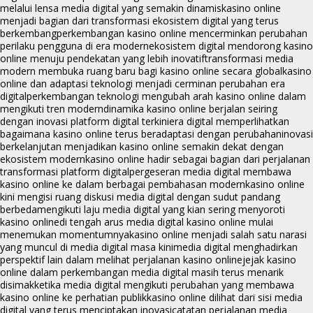
melalui lensa media digital yang semakin dinamis
kasino online
menjadi bagian dari transformasi ekosistem digital yang terus
berkembang
perkembangan kasino online mencerminkan perubahan
perilaku pengguna di era modern
ekosistem digital mendorong kasino
online menuju pendekatan yang lebih inovatif
transformasi media
modern membuka ruang baru bagi kasino online secara global
kasino
online dan adaptasi teknologi menjadi cerminan perubahan era
digital
perkembangan teknologi mengubah arah kasino online dalam
mengikuti tren modern
dinamika kasino online berjalan seiring
dengan inovasi platform digital terkini
era digital memperlihatkan
bagaimana kasino online terus beradaptasi dengan perubahan
inovasi
berkelanjutan menjadikan kasino online semakin dekat dengan
ekosistem modern
kasino online hadir sebagai bagian dari perjalanan
transformasi platform digital
pergeseran media digital membawa
kasino online ke dalam berbagai pembahasan modern
kasino online
kini mengisi ruang diskusi media digital dengan sudut pandang
berbeda
mengikuti laju media digital yang kian sering menyoroti
kasino online
di tengah arus media digital kasino online mulai
menemukan momentumnya
kasino online menjadi salah satu narasi
yang muncul di media digital masa kini
media digital menghadirkan
perspektif lain dalam melihat perjalanan kasino online
jejak kasino
online dalam perkembangan media digital masih terus menarik
disimak
ketika media digital mengikuti perubahan yang membawa
kasino online ke perhatian publik
kasino online dilihat dari sisi media
digital yang terus menciptakan inovasi
catatan perjalanan media