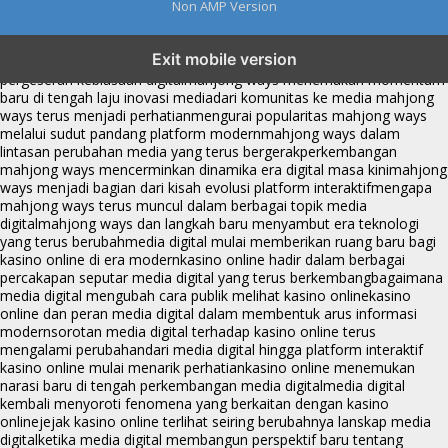
Non AMP Version
mahjong ways dan cerita perubahan yang terus berkembang di
Exit mobile version
platform online
fenomena mahjong ways muncul bersama
pergeseran kebiasaan digital
mahjong ways menemukan momentum
baru di tengah laju inovasi media
dari komunitas ke media mahjong
ways terus menjadi perhatian
mengurai popularitas mahjong ways
melalui sudut pandang platform modern
mahjong ways dalam
lintasan perubahan media yang terus bergerak
perkembangan
mahjong ways mencerminkan dinamika era digital masa kini
mahjong
ways menjadi bagian dari kisah evolusi platform interaktif
mengapa
mahjong ways terus muncul dalam berbagai topik media
digital
mahjong ways dan langkah baru menyambut era teknologi
yang terus berubah
media digital mulai memberikan ruang baru bagi
kasino online di era modern
kasino online hadir dalam berbagai
percakapan seputar media digital yang terus berkembang
bagaimana
media digital mengubah cara publik melihat kasino online
kasino
online dan peran media digital dalam membentuk arus informasi
modern
sorotan media digital terhadap kasino online terus
mengalami perubahan
dari media digital hingga platform interaktif
kasino online mulai menarik perhatian
kasino online menemukan
narasi baru di tengah perkembangan media digital
media digital
kembali menyoroti fenomena yang berkaitan dengan kasino
online
jejak kasino online terlihat seiring berubahnya lanskap media
digital
ketika media digital membangun perspektif baru tentang