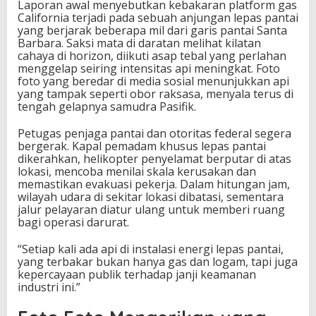
Laporan awal menyebutkan kebakaran platform gas
a
California terjadi pada sebuah anjungan lepas pantai
,
yang berjarak beberapa mil dari garis pantai Santa
F
Barbara. Saksi mata di daratan melihat kilatan
o
cahaya di horizon, diikuti asap tebal yang perlahan
t
menggelap seiring intensitas api meningkat. Foto
o
foto yang beredar di media sosial menunjukkan api
-
yang tampak seperti obor raksasa, menyala terus di
F
tengah gelapnya samudra Pasifik.
o
t
Petugas penjaga pantai dan otoritas federal segera
o
bergerak. Kapal pemadam khusus lepas pantai
n
dikerahkan, helikopter penyelamat berputar di atas
y
lokasi, mencoba menilai skala kerusakan dan
a
memastikan evakuasi pekerja. Dalam hitungan jam,
B
wilayah udara di sekitar lokasi dibatasi, sementara
i
jalur pelayaran diatur ulang untuk memberi ruang
k
bagi operasi darurat.
i
n
“Setiap kali ada api di instalasi energi lepas pantai,
N
yang terbakar bukan hanya gas dan logam, tapi juga
g
kepercayaan publik terhadap janji keamanan
e
industri ini.”
r
i