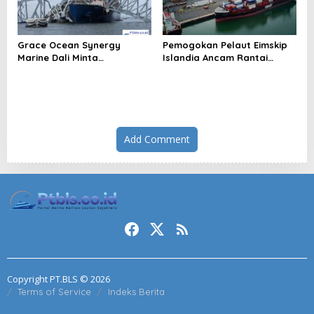
Grace Ocean Synergy
Pemogokan Pelaut Eimskip
Marine Dali Minta
Islandia Ancam Rantai
Penundaan Sidang Sipil
Pasok
Add Comment
Copyright PT.BLS © 2026
Terms of Service
Indeks Berita