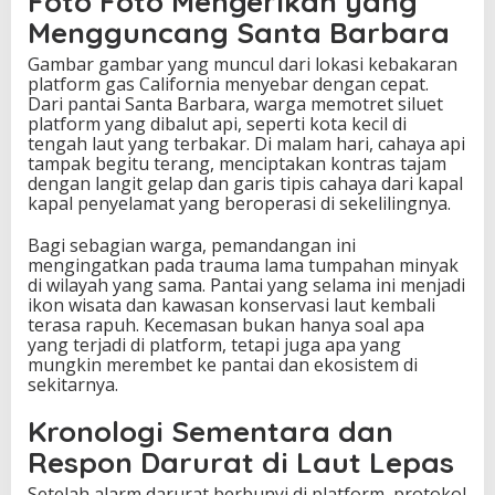
Foto Foto Mengerikan yang
!
Mengguncang Santa Barbara
Gambar gambar yang muncul dari lokasi kebakaran
platform gas California menyebar dengan cepat.
Dari pantai Santa Barbara, warga memotret siluet
platform yang dibalut api, seperti kota kecil di
tengah laut yang terbakar. Di malam hari, cahaya api
tampak begitu terang, menciptakan kontras tajam
dengan langit gelap dan garis tipis cahaya dari kapal
kapal penyelamat yang beroperasi di sekelilingnya.
Bagi sebagian warga, pemandangan ini
mengingatkan pada trauma lama tumpahan minyak
di wilayah yang sama. Pantai yang selama ini menjadi
ikon wisata dan kawasan konservasi laut kembali
terasa rapuh. Kecemasan bukan hanya soal apa
yang terjadi di platform, tetapi juga apa yang
mungkin merembet ke pantai dan ekosistem di
sekitarnya.
Kronologi Sementara dan
Respon Darurat di Laut Lepas
Setelah alarm darurat berbunyi di platform, protokol