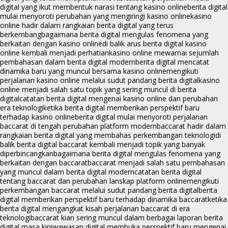
digital yang ikut membentuk narasi tentang kasino online
berita digital
mulai menyoroti perubahan yang mengiringi kasino online
kasino
online hadir dalam rangkaian berita digital yang terus
berkembang
bagaimana berita digital mengulas fenomena yang
berkaitan dengan kasino online
di balik arus berita digital kasino
online kembali menjadi perhatian
kasino online mewarnai sejumlah
pembahasan dalam berita digital modern
berita digital mencatat
dinamika baru yang muncul bersama kasino online
mengikuti
perjalanan kasino online melalui sudut pandang berita digital
kasino
online menjadi salah satu topik yang sering muncul di berita
digital
catatan berita digital mengenai kasino online dan perubahan
era teknologi
ketika berita digital memberikan perspektif baru
terhadap kasino online
berita digital mulai menyoroti perjalanan
baccarat di tengah perubahan platform modern
baccarat hadir dalam
rangkaian berita digital yang membahas perkembangan teknologi
di
balik berita digital baccarat kembali menjadi topik yang banyak
diperbincangkan
bagaimana berita digital mengulas fenomena yang
berkaitan dengan baccarat
baccarat menjadi salah satu pembahasan
yang muncul dalam berita digital modern
catatan berita digital
tentang baccarat dan perubahan lanskap platform online
mengikuti
perkembangan baccarat melalui sudut pandang berita digital
berita
digital memberikan perspektif baru terhadap dinamika baccarat
ketika
berita digital mengangkat kisah perjalanan baccarat di era
teknologi
baccarat kian sering muncul dalam berbagai laporan berita
digital masa kini
wawasan digital membuka perspektif baru mengenai