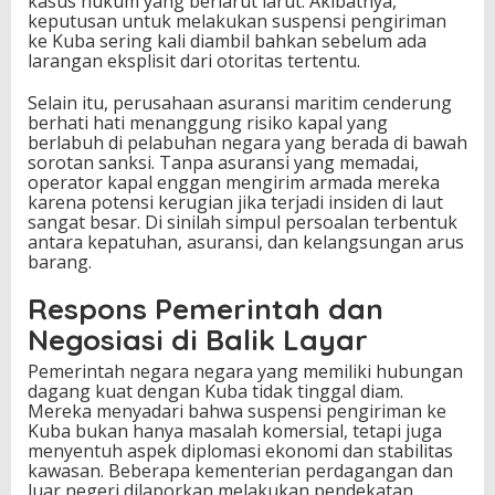
kasus hukum yang berlarut larut. Akibatnya,
keputusan untuk melakukan suspensi pengiriman
ke Kuba sering kali diambil bahkan sebelum ada
larangan eksplisit dari otoritas tertentu.
Selain itu, perusahaan asuransi maritim cenderung
berhati hati menanggung risiko kapal yang
berlabuh di pelabuhan negara yang berada di bawah
sorotan sanksi. Tanpa asuransi yang memadai,
operator kapal enggan mengirim armada mereka
karena potensi kerugian jika terjadi insiden di laut
sangat besar. Di sinilah simpul persoalan terbentuk
antara kepatuhan, asuransi, dan kelangsungan arus
barang.
Respons Pemerintah dan
Negosiasi di Balik Layar
Pemerintah negara negara yang memiliki hubungan
dagang kuat dengan Kuba tidak tinggal diam.
Mereka menyadari bahwa suspensi pengiriman ke
Kuba bukan hanya masalah komersial, tetapi juga
menyentuh aspek diplomasi ekonomi dan stabilitas
kawasan. Beberapa kementerian perdagangan dan
luar negeri dilaporkan melakukan pendekatan