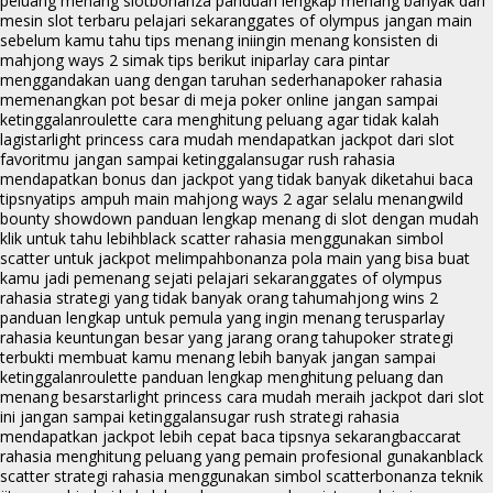
peluang menang slot
bonanza panduan lengkap menang banyak dari
mesin slot terbaru pelajari sekarang
gates of olympus jangan main
sebelum kamu tahu tips menang ini
ingin menang konsisten di
mahjong ways 2 simak tips berikut ini
parlay cara pintar
menggandakan uang dengan taruhan sederhana
poker rahasia
memenangkan pot besar di meja poker online jangan sampai
ketinggalan
roulette cara menghitung peluang agar tidak kalah
lagi
starlight princess cara mudah mendapatkan jackpot dari slot
favoritmu jangan sampai ketinggalan
sugar rush rahasia
mendapatkan bonus dan jackpot yang tidak banyak diketahui baca
tipsnya
tips ampuh main mahjong ways 2 agar selalu menang
wild
bounty showdown panduan lengkap menang di slot dengan mudah
klik untuk tahu lebih
black scatter rahasia menggunakan simbol
scatter untuk jackpot melimpah
bonanza pola main yang bisa buat
kamu jadi pemenang sejati pelajari sekarang
gates of olympus
rahasia strategi yang tidak banyak orang tahu
mahjong wins 2
panduan lengkap untuk pemula yang ingin menang terus
parlay
rahasia keuntungan besar yang jarang orang tahu
poker strategi
terbukti membuat kamu menang lebih banyak jangan sampai
ketinggalan
roulette panduan lengkap menghitung peluang dan
menang besar
starlight princess cara mudah meraih jackpot dari slot
ini jangan sampai ketinggalan
sugar rush strategi rahasia
mendapatkan jackpot lebih cepat baca tipsnya sekarang
baccarat
rahasia menghitung peluang yang pemain profesional gunakan
black
scatter strategi rahasia menggunakan simbol scatter
bonanza teknik