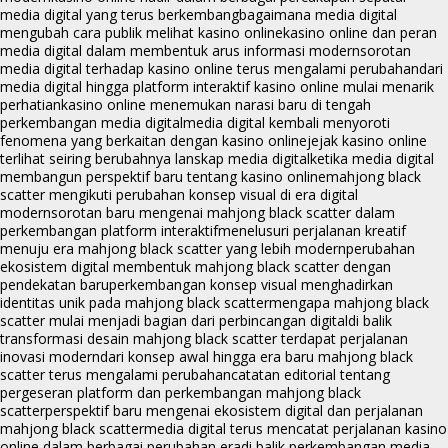
media digital yang terus berkembang
bagaimana media digital
mengubah cara publik melihat kasino online
kasino online dan peran
media digital dalam membentuk arus informasi modern
sorotan
media digital terhadap kasino online terus mengalami perubahan
dari
media digital hingga platform interaktif kasino online mulai menarik
perhatian
kasino online menemukan narasi baru di tengah
perkembangan media digital
media digital kembali menyoroti
fenomena yang berkaitan dengan kasino online
jejak kasino online
terlihat seiring berubahnya lanskap media digital
ketika media digital
membangun perspektif baru tentang kasino online
mahjong black
scatter mengikuti perubahan konsep visual di era digital
modern
sorotan baru mengenai mahjong black scatter dalam
perkembangan platform interaktif
menelusuri perjalanan kreatif
menuju era mahjong black scatter yang lebih modern
perubahan
ekosistem digital membentuk mahjong black scatter dengan
pendekatan baru
perkembangan konsep visual menghadirkan
identitas unik pada mahjong black scatter
mengapa mahjong black
scatter mulai menjadi bagian dari perbincangan digital
di balik
transformasi desain mahjong black scatter terdapat perjalanan
inovasi modern
dari konsep awal hingga era baru mahjong black
scatter terus mengalami perubahan
catatan editorial tentang
pergeseran platform dan perkembangan mahjong black
scatter
perspektif baru mengenai ekosistem digital dan perjalanan
mahjong black scatter
media digital terus mencatat perjalanan kasino
online dalam berbagai perubahan era
di balik perkembangan media