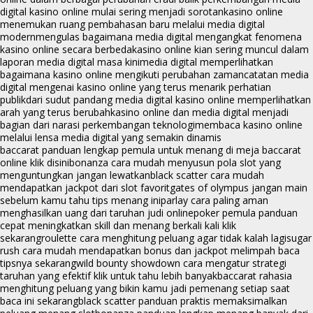
digital kasino online mulai sering menjadi sorotan
kasino online
menemukan ruang pembahasan baru melalui media digital
modern
mengulas bagaimana media digital mengangkat fenomena
kasino online secara berbeda
kasino online kian sering muncul dalam
laporan media digital masa kini
media digital memperlihatkan
bagaimana kasino online mengikuti perubahan zaman
catatan media
digital mengenai kasino online yang terus menarik perhatian
publik
dari sudut pandang media digital kasino online memperlihatkan
arah yang terus berubah
kasino online dan media digital menjadi
bagian dari narasi perkembangan teknologi
membaca kasino online
melalui lensa media digital yang semakin dinamis
baccarat panduan lengkap pemula untuk menang di meja baccarat
online klik disini
bonanza cara mudah menyusun pola slot yang
menguntungkan jangan lewatkan
black scatter cara mudah
mendapatkan jackpot dari slot favorit
gates of olympus jangan main
sebelum kamu tahu tips menang ini
parlay cara paling aman
menghasilkan uang dari taruhan judi online
poker pemula panduan
cepat meningkatkan skill dan menang berkali kali klik
sekarang
roulette cara menghitung peluang agar tidak kalah lagi
sugar
rush cara mudah mendapatkan bonus dan jackpot melimpah baca
tipsnya sekarang
wild bounty showdown cara mengatur strategi
taruhan yang efektif klik untuk tahu lebih banyak
baccarat rahasia
menghitung peluang yang bikin kamu jadi pemenang setiap saat
baca ini sekarang
black scatter panduan praktis memaksimalkan