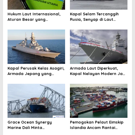
g
a
Hukum Laut Internasional,
Kapal Selam Tercanggih
t
Aturan Besar yang
Rusia, Senyap di Laut
Mengatur Samudra di Dunia
dengan Rudal Nuklir dan
i
Zircon
o
n
Kapal Perusak Kelas Asagiri,
Armada Laut Diperkuat,
Armada Jepang yang
Kapal Nelayan Modern Jadi
Dibangun untuk Berburu
Sorotan Nasional
Kapal Selam
Grace Ocean Synergy
Pemogokan Pelaut Eimskip
Marine Dali Minta
Islandia Ancam Rantai
Penundaan Sidang Sipil
Pasok