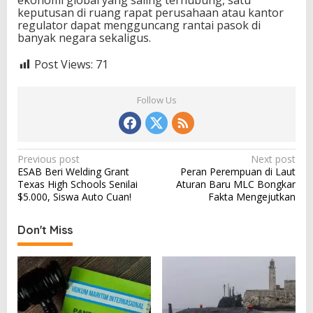
keputusan di ruang rapat perusahaan atau kantor
regulator dapat mengguncang rantai pasok di
banyak negara sekaligus.
Post Views:
71
Follow Us
P
Previous post
Next post
ESAB Beri Welding Grant
Peran Perempuan di Laut
o
Texas High Schools Senilai
Aturan Baru MLC Bongkar
s
$5.000, Siswa Auto Cuan!
Fakta Mengejutkan
t
Don't Miss
n
a
v
i