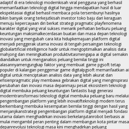
adaptif di era teknologi modern
kisah viral pengguna yang berhasil
memanfaatkan teknologi digital hingga mendapatkan hasil di luar
ekspektasi
ai digital berhasil membaca pola tersembunyi hasilnya
bikin banyak orang terkejut
kisah investor toko baju dari keraguan
menuju kepercayaan diri berkat strategi pragmatic play
fenomena
karakter digital yang viral sukses menarik perhatian berburu peluang
keuntungan maksimal
kecerdasan buatan dan masa depan teknologi
inovasi yang mengubah cara kita hidup
kemajuan platform digital
menjadi penggerak utama inovasi di tengah persaingan teknologi
global
artificial intelligence hadir untuk mengoptimalkan analisis data
mahjong dan meningkatkan produktivitas
mengapa ai digital semakin
diandalkan untuk menganalisis peluang bernilai tinggi ini
alasannya
mengungkap faktor yang membuat game pgsoft tetap
populer di kalangan penggemar game digital
pgsoft memanfaatkan ai
digital untuk menciptakan analisis data yang lebih akurat dan
efisien
pragmatic play membawa gebrakan digital yang menginspirasi
perubahan dan inovasi masa depan
maju pesat ekosistem teknologi
digital membuka peluang keuntungan fantastis bagi generasi
modern
transformasi teknologi digital membuka peluang baru melalui
pengembangan platform yang lebih inovatif
teknologi modern terus
berkembang membuka kesempatan bernilai tinggi dengan hasil yang
menjanjikan
strategi pengembangan platform digital menjadi fondasi
utama dalam menghadirkan inovasi berkelanjutan
robot berbasis ai
mulai mengambil peran penting dalam membangun kota pintar masa
depan
revolusi teknologi masa kini menghadirkan peluang