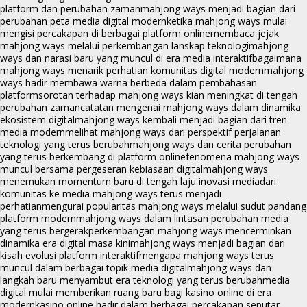
platform dan perubahan zaman
mahjong ways menjadi bagian dari
perubahan peta media digital modern
ketika mahjong ways mulai
mengisi percakapan di berbagai platform online
membaca jejak
mahjong ways melalui perkembangan lanskap teknologi
mahjong
ways dan narasi baru yang muncul di era media interaktif
bagaimana
mahjong ways menarik perhatian komunitas digital modern
mahjong
ways hadir membawa warna berbeda dalam pembahasan
platform
sorotan terhadap mahjong ways kian meningkat di tengah
perubahan zaman
catatan mengenai mahjong ways dalam dinamika
ekosistem digital
mahjong ways kembali menjadi bagian dari tren
media modern
melihat mahjong ways dari perspektif perjalanan
teknologi yang terus berubah
mahjong ways dan cerita perubahan
yang terus berkembang di platform online
fenomena mahjong ways
muncul bersama pergeseran kebiasaan digital
mahjong ways
menemukan momentum baru di tengah laju inovasi media
dari
komunitas ke media mahjong ways terus menjadi
perhatian
mengurai popularitas mahjong ways melalui sudut pandang
platform modern
mahjong ways dalam lintasan perubahan media
yang terus bergerak
perkembangan mahjong ways mencerminkan
dinamika era digital masa kini
mahjong ways menjadi bagian dari
kisah evolusi platform interaktif
mengapa mahjong ways terus
muncul dalam berbagai topik media digital
mahjong ways dan
langkah baru menyambut era teknologi yang terus berubah
media
digital mulai memberikan ruang baru bagi kasino online di era
modern
kasino online hadir dalam berbagai percakapan seputar