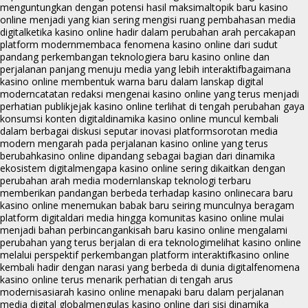
menguntungkan dengan potensi hasil maksimal
topik baru kasino
online menjadi yang kian sering mengisi ruang pembahasan media
digital
ketika kasino online hadir dalam perubahan arah percakapan
platform modern
membaca fenomena kasino online dari sudut
pandang perkembangan teknologi
era baru kasino online dan
perjalanan panjang menuju media yang lebih interaktif
bagaimana
kasino online membentuk warna baru dalam lanskap digital
modern
catatan redaksi mengenai kasino online yang terus menjadi
perhatian publik
jejak kasino online terlihat di tengah perubahan gaya
konsumsi konten digital
dinamika kasino online muncul kembali
dalam berbagai diskusi seputar inovasi platform
sorotan media
modern mengarah pada perjalanan kasino online yang terus
berubah
kasino online dipandang sebagai bagian dari dinamika
ekosistem digital
mengapa kasino online sering dikaitkan dengan
perubahan arah media modern
lanskap teknologi terbaru
memberikan pandangan berbeda terhadap kasino online
cara baru
kasino online menemukan babak baru seiring munculnya beragam
platform digital
dari media hingga komunitas kasino online mulai
menjadi bahan perbincangan
kisah baru kasino online mengalami
perubahan yang terus berjalan di era teknologi
melihat kasino online
melalui perspektif perkembangan platform interaktif
kasino online
kembali hadir dengan narasi yang berbeda di dunia digital
fenomena
kasino online terus menarik perhatian di tengah arus
modernisasi
arah kasino online menapaki baru dalam perjalanan
media digital global
mengulas kasino online dari sisi dinamika