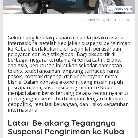
u
b
a
suspensi pengiriman ke kuba
D
a
m
Gelombang ketidakpastian melanda pelaku usaha
p
internasional setelah kebijakan suspensi pengiriman
a
ke Kuba diberlakukan oleh sejumlah perusahaan
k
pelayaran dan logistik global. Bagi eksportir di
B
berbagai negara, terutama Amerika Latin, Eropa,
e
dan Asia, keputusan ini bukan sekadar hambatan
s
teknis, tetapi ancaman langsung terhadap rantai
a
pasok, kontrak dagang, dan kepercayaan mitra
r
bisnis. Dalam konteks ekonomi yang masih rapuh
b
pascapandemi, suspensi pengiriman ke Kuba
a
menjadi alarm keras tentang betapa rentannya arus
g
perdagangan ketika berhadapan dengan tekanan
i
geopolitik, regulasi keuangan, dan risiko kepatuhan
E
internasional.
k
s
Latar Belakang Tegangnya
p
o
Suspensi Pengiriman ke Kuba
r